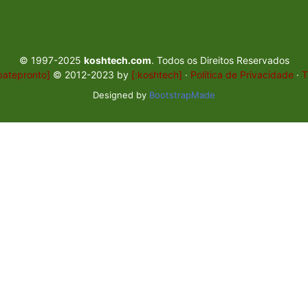
© 1997-2025
koshtech.com
. Todos os Direitos Reservados
batepronto]
© 2012-2023 by
[:koshtech]
·
Política de Privacidade
·
T
Designed by
BootstrapMade