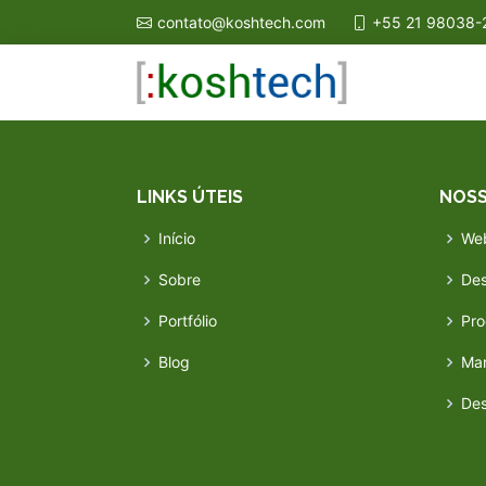
contato@koshtech.com
+55 21 98038-
LINKS ÚTEIS
NOSS
Início
We
Sobre
Des
Portfólio
Pr
Blog
Mar
Des