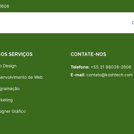
2606
OS SERVIÇOS
CONTATE-NOS
b Design
Telefone:
+55 21 98038-2606
E-mail:
contato@koshtech.com
envolvimento de Web
ogramação
keting
igner Gráfico